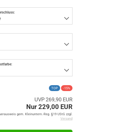
rschluss:
stfarbe:
TOP
-15%
UVP 269,90 EUR
Nur 229,00 EUR
uerausweis gem. Kleinuntern.-Reg. §19 UStG zzgl.
Versand