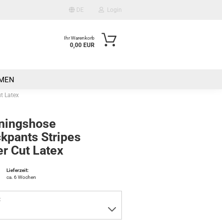
DE
Login
Ihr Warenkorb
0,00 EUR
Mail
n
MEN
asswort
t Latex
iningshose
kpants Stripes
r Cut Latex
o erstellen
wort vergessen?
Lieferzeit:
ca. 6 Wochen
: