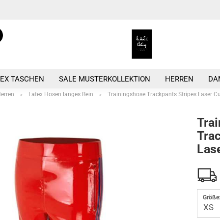
Suche...
Sprache auswählen
E-
Währung auswähle
TEX TASCHEN
SALE MUSTERKOLLEKTION
HERREN
DA
P
Herren
Latex Hosen langes Bein
Trainingshose Trackpants Stripes Laser Cu
»
»
Tra
Trac
Lase
Kont
Pass
Größe