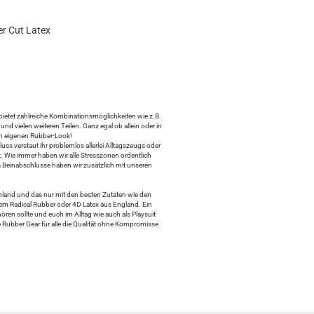
er Cut Latex
bietet zahlreiche Kombinationsmöglichkeiten wie z.B.
nd vielen weiteren Teilen. Ganz egal ob allein oder in
ren eigenen Rubber-Look!
ss verstaut ihr problemlos allerlei Alltagszeugs oder
 Wie immer haben wir alle Stresszonen ordentlich
& Beinabschlüsse haben wir zusätzlich mit unseren
chland und das nur mit den besten Zutaten wie den
em Radical Rubber oder 4D Latex aus England. Ein
hören sollte und euch im Alltag wie auch als Playsuit
che Rubber Gear für alle die Qualität ohne Kompromisse