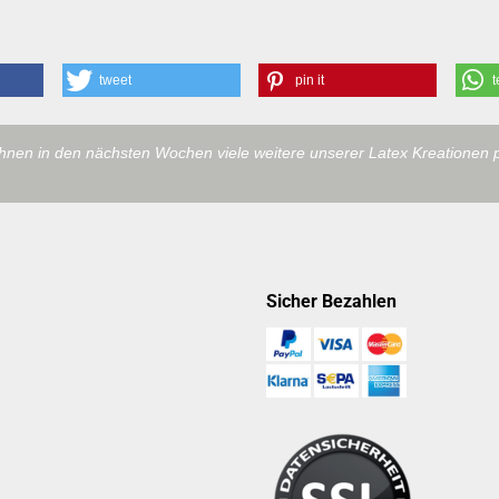
tweet
pin it
t
ihnen in den nächsten Wochen viele weitere unserer Latex Kreationen 
Sicher Bezahlen