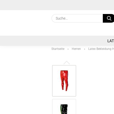
LA
Startseite
Herren
Latex Bekleidung 
»
»