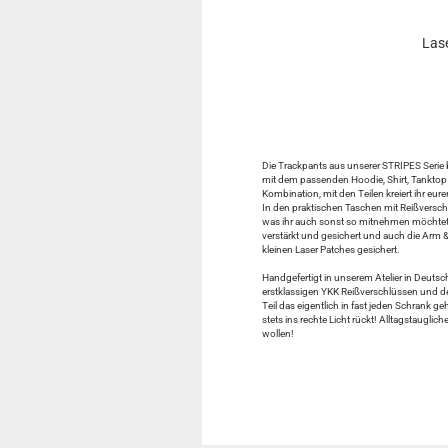
Las
Die Trackpants aus unserer STRIPES Serie 
mit dem passenden Hoodie, Shirt, Tanktop u
Kombination, mit den Teilen kreiert ihr eu
In den praktischen Taschen mit Reißverschlu
was ihr auch sonst so mitnehmen möchtet.
verstärkt und gesichert und auch die Arm 
kleinen Laser Patches gesichert.
Handgefertigt in unserem Atelier in Deuts
erstklassigen YKK Reißverschlüssen und d
Teil das eigentlich in fast jeden Schrank ge
stets ins rechte Licht rückt! Alltagstaugli
wollen!