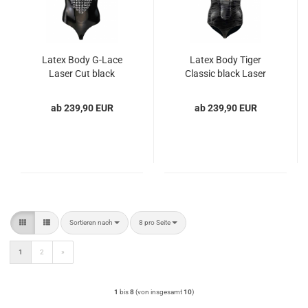
Latex Body G-Lace
Latex Body Tiger
Laser Cut black
Classic black Laser
Edition
ab 239,90 EUR
ab 239,90 EUR
Sortieren nach
pro Seite
Sortieren nach
8 pro Seite
1
2
»
1
bis
8
(von insgesamt
10
)