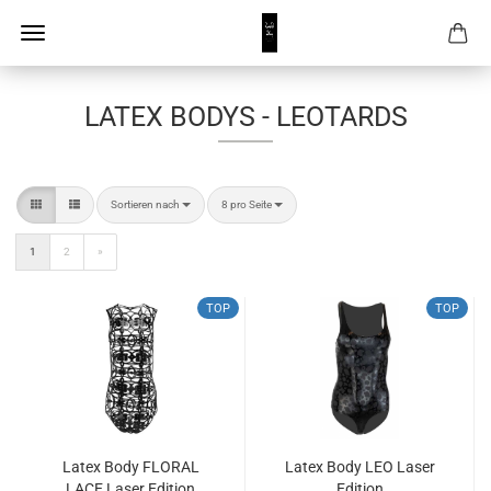
LATEX BODYS - LEOTARDS
Sortieren nach
pro Seite
Sortieren nach
8 pro Seite
1
2
»
TOP
TOP
Latex Body FLORAL
Latex Body LEO Laser
LACE Laser Edition
Edition