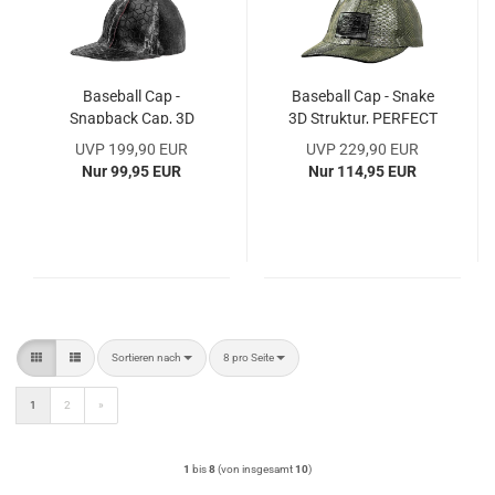
Baseball Cap -
Baseball Cap - Snake
Snapback Cap, 3D
3D Struktur, PERFECT
CUBE Laser Design,
FIT, Latex Handmade
UVP 199,90 EUR
UVP 229,90 EUR
PERFECT FIT, Latex
Nur 99,95 EUR
Nur 114,95 EUR
Handmade
Sortieren nach
pro Seite
Sortieren nach
8 pro Seite
1
2
»
1
bis
8
(von insgesamt
10
)