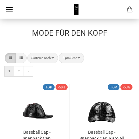
MODE FÜR DEN KOPF
Sortieren nach
pro Seite
Sortieren nach
8 pro Seite
1
2
»
TOP
-50%
TOP
-50%
Baseball Cap -
Baseball Cap -
Snapback Cap,
Snapback Cap, Karo All