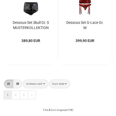
Dessous Set Skull Gr. S
Dessous Set G-Lace Gr.
MUSTERKOLLEKTION
M
MIT ÜBER 40% RABATT
MUSTERKOLLEKTION
MIT 30% RABATT
389,80 EUR
399,90 EUR
Sortieren nach
pro Seite
Sortieren nach
8 pro Seite
1
2
3
»
1
bis
8
(von insgesamt
19
)