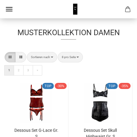
MUSTERKOLLEKTION DAMEN
Sortieren nach
pro Seite
Sortieren nach
8 pro Seite
1
2
3
»
TOP
-30%
TOP
-35%
Dessous Set G-Lace Gr.
Dessous Set Skull
S
Highwaist Gr. S