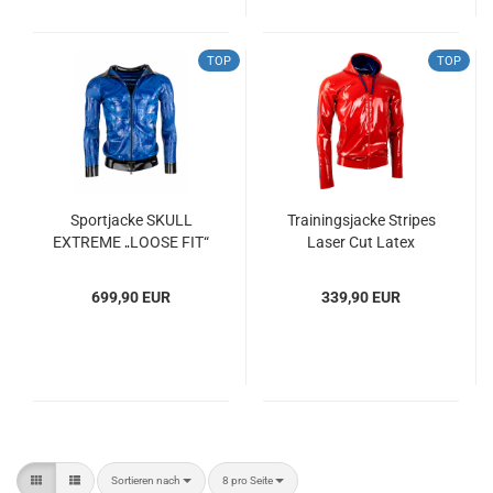
TOP
TOP
Sportjacke SKULL
Trainingsjacke Stripes
EXTREME „LOOSE FIT“
Laser Cut Latex
Latex Laser Edition
699,90 EUR
339,90 EUR
Sortieren nach
pro Seite
Sortieren nach
8 pro Seite