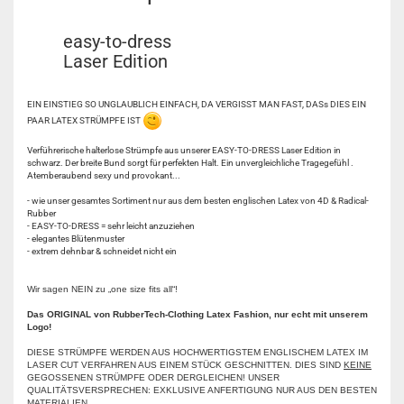
easy-to-dress
Laser Edition
EIN EINSTIEG SO UNGLAUBLICH EINFACH, DA VERGISST MAN FAST, DASs DIES EIN
PAAR LATEX STRÜMPFE IST
Verführerische halterlose Strümpfe aus unserer EASY-TO-DRESS Laser Edition in
schwarz. Der breite Bund sorgt für perfekten Halt. Ein unvergleichliche Tragegefühl .
Atemberaubend sexy und provokant...
- wie unser gesamtes Sortiment nur aus dem besten englischen Latex von 4D & Radical-
Rubber
- EASY-TO-DRESS = sehr leicht anzuziehen
- elegantes Blütenmuster
- extrem dehnbar & schneidet nicht ein
Wir sagen NEIN zu „one size fits all“!
Das ORIGINAL von RubberTech-Clothing Latex Fashion, nur echt mit unserem
Logo!
DIESE STRÜMPFE WERDEN AUS HOCHWERTIGSTEM ENGLISCHEM LATEX IM
LASER CUT VERFAHREN AUS EINEM STÜCK GESCHNITTEN. DIES SIND
KEINE
GEGOSSENEN STRÜMPFE ODER DERGLEICHEN! UNSER
QUALITÄTSVERSPRECHEN: EXKLUSIVE ANFERTIGUNG NUR AUS DEN BESTEN
MATERIALIEN.