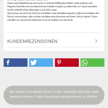
Dank Laser-Bearbeitung sind auch in mehrere Millimeter dickem Latex präzise und
filigrane Schnitte mit wunderschönen Details möglich, ja selbst die von Hand vernähte
Sohle verdankt ihren akkuraten Look dem Laser.
Wünschen sie sich ihre Schuhe mit Nieten oder Kristallen besetzt, sollen ihre Initialen den
Schuh schmücken oder würden sie lieber eine Nummer auf ihrem Schuh sehen? Dann
schreibt uns eine kurze Nachricht und wir melden uns bei euch.
KUNDENREZENSIONEN
Wir freuen uns darauf ihnen in den nächsten Wochen viele
weitere unserer Latex Kreationen präsentieren zu dürfen!