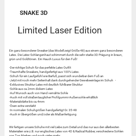
SNAKE 3D
Limited Laser Edition
Ein ganz besonderer Sneaker (das Modell zeigt Größe 48) aus einem ganz besonderen
Latex. Die Latex-Schlangenhaut schimmert durch die sehr starke 3D Prägung in braun,
grün und Goldtönen. Ein Hauch Luxus für den Fuß!
-Der richtige Schuh für das perfekte Latex Outfit
-Traumhafte Sneakers, handgefertigt aus 100% Latex.
-Schuh für ein Laufgefühl wie Barfuß, passt sich wunderbar dem Fuß an
-Jetzt mit noch mehr Seitenhalt dank durchgehender Gewebeeinlage im Schuh -
-Exklusives Struktur Latex mit deutlich fühlbarer Struktur
-Sohle aus ca.2mm dickem Latex
-Auf Wunsch auch von Hand vernähte Sohle
-Auch mit voll straßentauglicher Profilgummi-Außensohle erhältlich
-Materialstärke bis ca.4mm
-Ösen extra verstärkt
-In normalen Schuhgrößen handgefertigt Gr. 35-48
-Auch in Übergrößen und/oder als Maßanfertigung
Wir fertigen unsere Schuhe mit viel Liebe zum Detail und das nur aus den allerbesten
Materialien wie z.B. nur englisches Latex von 4D & Radical Rubber, verschiedene Sohlen
von Top Marken und noch vieles mehr.