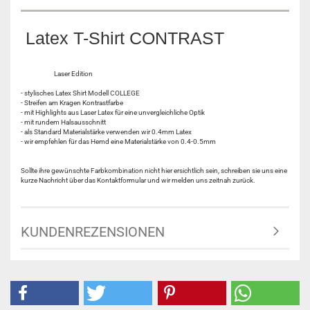
Latex T-Shirt CONTRAST
Laser Edition
- stylisches Latex Shirt Modell COLLEGE
- Streifen am Kragen Kontrastfarbe
- mit Highlights aus Laser Latex für eine unvergleichliche Optik
- mit rundem Halsausschnitt
- als Standard Materialstärke verwenden wir 0.4mm Latex
- wir empfehlen für das Hemd eine Materialstärke von 0.4-0.5mm
Sollte ihre gewünschte Farbkombination nicht hier ersichtlich sein, schreiben sie uns eine
kurze Nachricht über das Kontaktformular und wir melden uns zeitnah zurück.
KUNDENREZENSIONEN