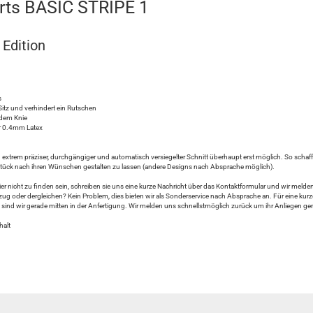
orts BASIC STRIPE 1
tion
s
Sitz und verhindert ein Rutschen
r dem Knie
ir 0.4mm Latex
 extrem präziser, durchgängiger und automatisch versiegelter Schnitt überhaupt erst möglich. So schaf
sstück nach ihren Wünschen gestalten zu lassen (andere Designs nach Absprache möglich).
er nicht zu finden sein, schreiben sie uns eine kurze Nachricht über das Kontaktformular und wir meld
zug oder dergleichen? Kein Problem, dies bieten wir als Sonderservice nach Absprache an. Für eine kurz
 sind wir gerade mitten in der Anfertigung. Wir melden uns schnellstmöglich zurück um ihr Anliegen 
halt