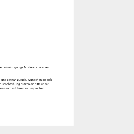
fen wir einzigartige Mode aus Latex und
en uns zeitnah zurück. Wünschen sie sich
e Beschreibung nutzen sie bitte unser
gemeinsam mit ihnen zu besprechen