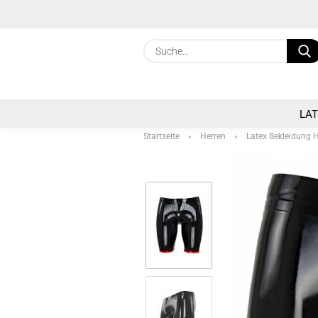
LA
Startseite
Herren
Latex Bekleidung 
»
»