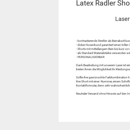
Latex Radler Sh
Laser Edi
- kontrastierende Streifen als Beinabschlus
- dicker Hosenbund garantiert einen tollen 
- Shorts mit mittellangem Bein bis kurz vo
- als Standard Materialstärke verwenden w
- PERSONALISIERBAR
Dank Bearbeitung mit unserem Laser ist ein
bieten ihnen die Möglichkeit ihr Kleidung
Sollte ihre gewünschte Farbkombination hi
ihre Short mit einer Nummer, einem Schrift
Kontaktformular, denn sehr wahrscheinlich
Neutraler Versand ohne Hinweis auf den In