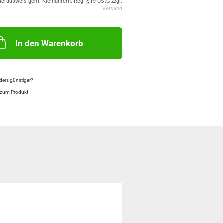
uerausweis gem. Kleinuntern.-Reg. §19 UStG zzgl.
Versand
In den Warenkorb
ers günstiger?
 zum Produkt