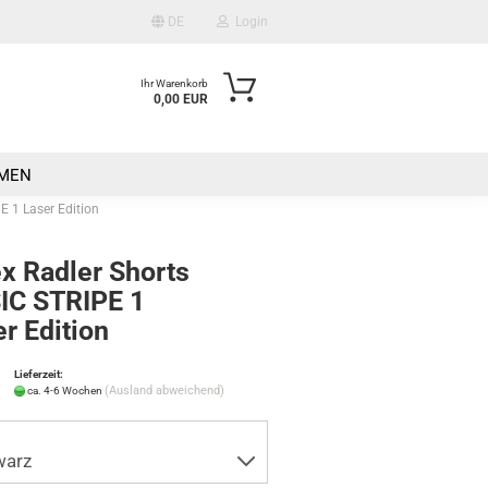
DE
Login
Ihr Warenkorb
0,00 EUR
Mail
n
MEN
asswort
E 1 Laser Edition
x Radler Shorts
IC STRIPE 1
r Edition
o erstellen
wort vergessen?
Lieferzeit:
(Ausland abweichend)
ca. 4-6 Wochen