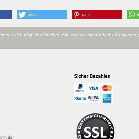
tweet
pin it
t
ihnen in den nächsten Wochen viele weitere unserer Latex Kreationen 
Sicher Bezahlen
ormular