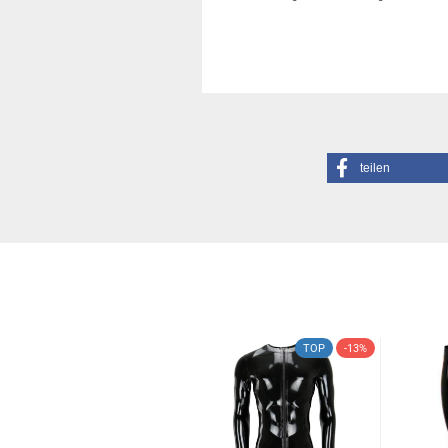
teilen
TOP
-13%