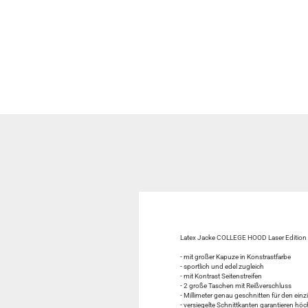
Latex Jacke COLLEGE HOOD Laser Edition
- mit großer Kapuze in Konstrastfarbe
- sportlich und edel zugleich
- mit Kontrast Seitenstreifen
- 2 große Taschen mit Reißverschluss
- Millimeter genau geschnitten für den einz
- versiegelte Schnittkanten garantieren höc