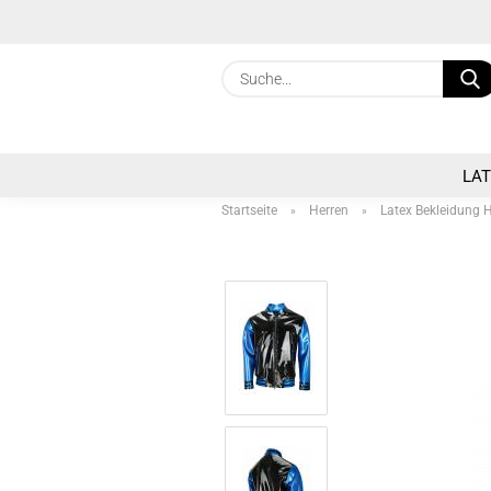
LA
Startseite
Herren
Latex Bekleidung 
»
»