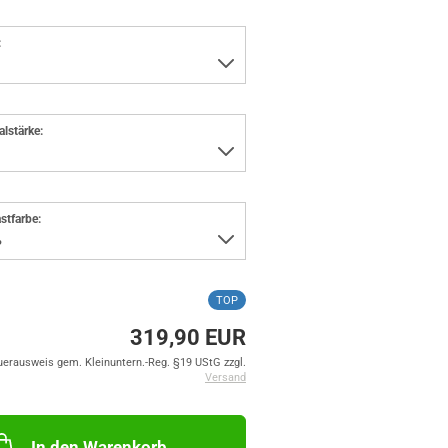
:
alstärke:
stfarbe:
TOP
319,90 EUR
uerausweis gem. Kleinuntern.-Reg. §19 UStG zzgl.
Versand
In den Warenkorb