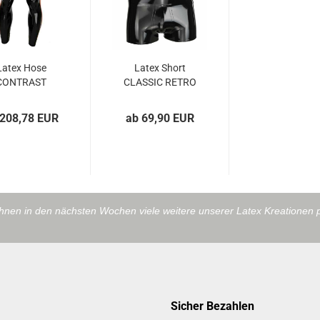
Latex Hose
Latex Short
CONTRAST
CLASSIC RETRO
ZIPPER WS
Laser Edition
schwarz...
 208,78 EUR
ab 69,90 EUR
ihnen in den nächsten Wochen viele weitere unserer Latex Kreationen 
Sicher Bezahlen