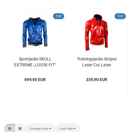
TOP
TOP
Sportjacke SKULL
Trainingsjacke Stripes
EXTREME „LOOSE FIT“
Laser Cut Latex
Latex Laser Edition
699,90 EUR
339,90 EUR
Sortieren nach
pro Seite
Sortieren nach
8 pro Seite