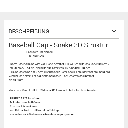
BESCHREIBUNG
Baseball Cap - Snake 3D Struktur
Exclusive Handmade
Rubber Cap
Unsere Baseballl Cap wird von Hand gefertigt. Die Außenseite ist aus exklusivem 3D
Strukturlatex und die Inneseite aus Latex von 4D & Radical Rubber.
Die Cap lässt sich dank dem erstklassigen Latex sowie dem praktischen Snapback-
Verschluss perfekt der Kopfform anpassen. Die Gesamtstärke beträgt
bis zu 2mm.
Hier unser Modell mit tief fühlbarer 3D Struktur in toller Farbkombination.
- PERFECT FIT Passform
- Mit oder ohne Luftlöcher
- Snapback Verschluss
- verstärkter Schirm mit Kunststoffeinlage
- waschbar im Wäschesack + Handwaschprogramm