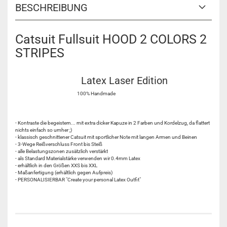
BESCHREIBUNG
Catsuit Fullsuit HOOD 2 COLORS 2
STRIPES
Latex Laser Edition
100% Handmade
- Kontraste die begeistern... mit extra dicker Kapuze in 2 Farben und Kordelzug, da flattert
nichts einfach so umher ;)
- klassisch geschnittener Catsuit mit sportlicher Note mit langen Armen und Beinen
- 3-Wege Reißverschluss Front bis Steiß
- alle Belastungszonen zusätzlich verstärkt
- als Standard Materialstärke verwenden wir 0.4mm Latex
- erhältlich in den Größen XXS bis XXL
- Maßanfertigung (erhältlich gegen Aufpreis)
- PERSONALISIERBAR "Create your personal Latex Outfit"