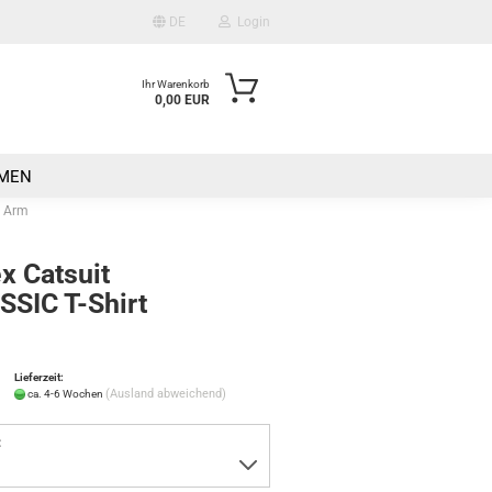
DE
Login
Ihr Warenkorb
0,00 EUR
Mail
n
MEN
asswort
t Arm
x Catsuit
SSIC T-Shirt
m
o erstellen
wort vergessen?
Lieferzeit:
(Ausland abweichend)
ca. 4-6 Wochen
: