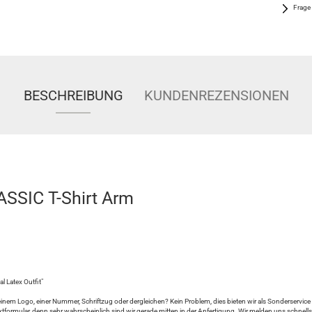
Frage
BESCHREIBUNG
KUNDENREZENSIONEN
ASSIC T-Shirt Arm
 Latex Outfit"
einem Logo, einer Nummer, Schriftzug oder dergleichen? Kein Problem, dies bieten wir als Sonderservic
ktformular, denn sehr wahrscheinlich sind wir gerade mitten in der Anfertigung. Wir melden uns schnel