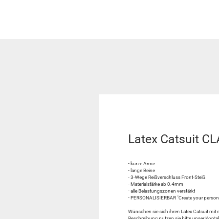
Latex Catsuit CL
- kurze Arme
- lange Beine
- 3-Wege Reißverschluss Front-Steiß
- Materialstärke ab 0.4mm
- alle Belastungszonen verstärkt
- PERSONALISIERBAR "Create your personal
Wünschen sie sich ihren Latex Catsuit mit 
Beschreibung nutzen sie bitte unser Konta