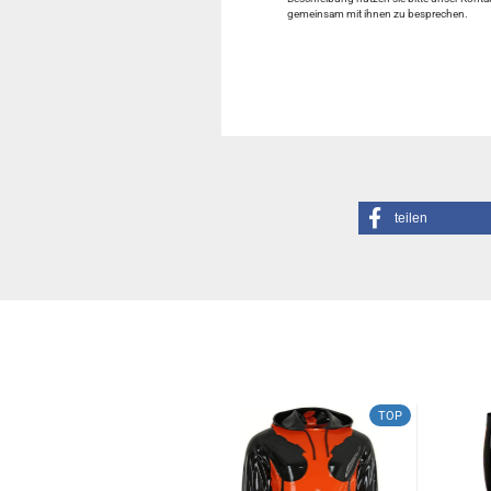
gemeinsam mit ihnen zu besprechen.
teilen
TOP