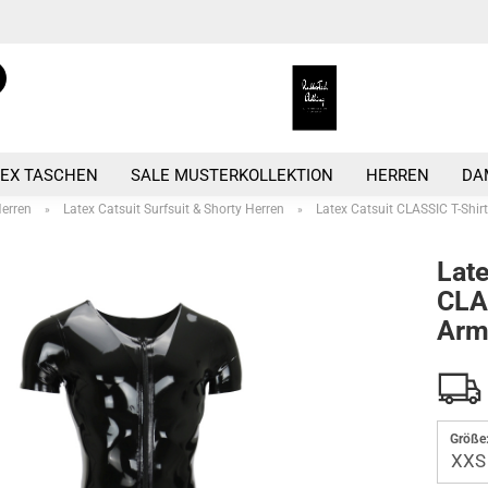
Suche...
Sprache auswählen
E-
Währung auswähle
TEX TASCHEN
SALE MUSTERKOLLEKTION
HERREN
DA
P
Herren
Latex Catsuit Surfsuit & Shorty Herren
Latex Catsuit CLASSIC T-Shir
»
»
Late
CLA
Ar
Kont
Pass
Größe