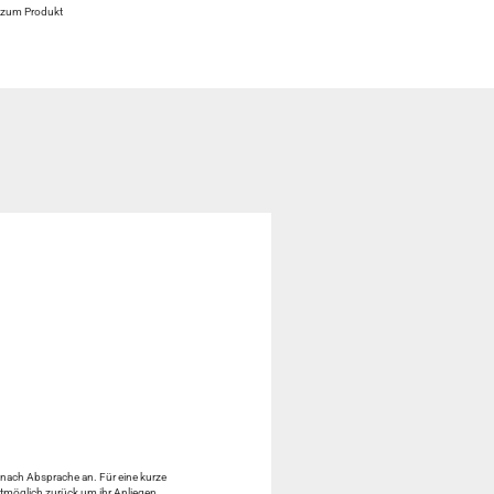
 zum Produkt
e nach Absprache an. Für eine kurze
lstmöglich zurück um ihr Anliegen