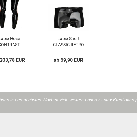
Latex Hose
Latex Short
CONTRAST
CLASSIC RETRO
ZIPPER WS
Laser Edition
schwarz...
 208,78 EUR
ab 69,90 EUR
ihnen in den nächsten Wochen viele weitere unserer Latex Kreationen 