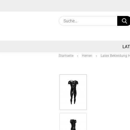
LA
Startseite
Herren
Latex Bekleidung 
»
»