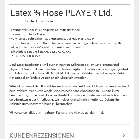
Latex ¾ Hose PLAYER Ltd.
Limited Edition Latex
- Traumhafte Hose in ¾ Länge bis ca. Mitte der Wade,
- passend zur Jacke Player
- Patches aus sehr dickem Strukturlatex, super Haptik und Optik
- breiter Hosenbund und Bündchen aus dickerem Latex garantieren einen super Sitz
- leider limitiert da das Material nicht mehr verfügbar ist
- erhältlich in den Größen XXS S M L XL XL XXL
- PERSONALISIERBAR
Dank Laser-Bearbeitung sind auch in mehrere Millimeter dickem Latex präzise und
filigrane Schnitte mit wunderschönen Details möglich. So schaffen wir einzigartige Mode
aus Latex und bieten ihnen die Möglichkeit ihrem Latex Kleidungsstück eine persönliche
Note zu geben (andere Designs nach Absprache möglich).
Wünschen sie sich ihre Pants lieber noch zusätzlich mit ihrer Lieblingsnummer versehen?
Kein Problem, dies bieten wir als Sonderservice nach Absprache an. Für eine kurze
Beschreibung nutzen sie bitte unser Kontaktformular, denn sehr wahrscheinlich sind wir
gerade mitten in der Anfertigung. Wir melden uns schnellstmöglich zurück um ihr
Anliegen gemeinsam mit ihnen zu besprechen.
Wir versenden diskret im neutralen Karton ohne Hinweis auf den Inhalt.
KUNDENREZENSIONEN